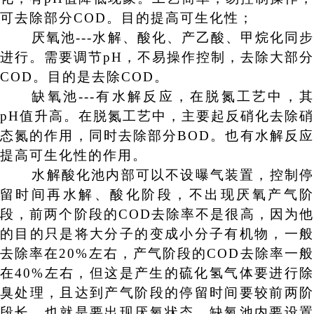
可去除部分
COD
。目的提高可生化性；
厌氧池
---
水解、酸化、产乙酸、甲烷化同
进行。需要调节
pH
，不易操作控制，去除大部分
COD
。目的是去除
COD
。
缺氧池
---
有水解反应，在脱氮工艺中，
pH
值升高。在脱氮工艺中，主要起反硝化去除硝
态氮的作用，同时去除部分
BOD
。也有水解反
提高可生化性的作用。
水解酸化池内部可以不设曝气装置，控制停
留时间再水解、酸化阶段，不出现厌氧产气阶
段，前两个阶段的
COD
去除率不是很高，因为
的目的只是将大分子的变成小分子有机物，一般
去除率在
20%
左右，产气阶段的
COD
去除率一
在
40%
左右，但这是产生的硫化氢气体要进行
臭处理，且达到产气阶段的停留时间要较前两阶
段长，也就是要出现厌氧状态。缺氧池内要设置