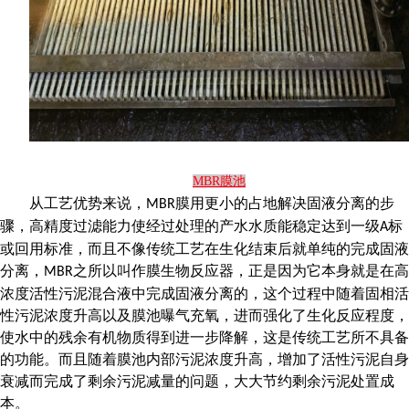
MBR膜池
从工艺优势来说，
膜用更小的占地解决固液分离的步
MBR
骤，高精度过滤能力使经过处理的产水水质能稳定达到一级
标
A
或回用标准，而且不像传统工艺在生化结束后就单纯的完成固液
分离，
之所以叫作膜生物反应器，正是因为它本身就是在高
MBR
浓度活性污泥混合液中完成固液分离的，这个过程中随着固相活
性污泥浓度升高以及膜池曝气充氧，进而强化了生化反应程度，
使水中的残余有机物质得到进一步降解，这是传统工艺所不具备
的功能。而且随着膜池内部污泥浓度升高，增加了活性污泥自身
衰减而完成了剩余污泥减量的问题，大大节约剩余污泥处置成
本。