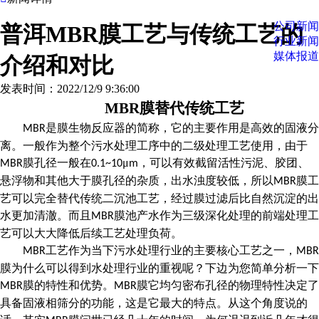
公司新闻
普洱MBR膜工艺与传统工艺的
行业新闻
媒体报道
介绍和对比
发表时间：2022/12/9 9:36:00
MBR膜替代传统工艺
是膜生物反应器的简称，它的主要作用是高效的固液分
MBR
离。一般作为整个污水处理工序中的二级处理工艺使用，由于
膜孔径一般在
μ
，可以有效截留活性污泥、胶团、
MBR
0.1~10
m
悬浮物和其他大于膜孔径的杂质，出水浊度较低，所以
膜工
MBR
艺可以完全替代传统二沉池工艺，经过膜过滤后比自然沉淀的出
水更加清澈。而且
膜池产水作为三级深化处理的前端处理工
MBR
艺可以大大降低后续工艺处理负荷。
工艺作为当下污水处理行业的主要核心工艺之一，
MBR
MBR
膜为什么可以得到水处理行业的重视呢？下边为您简单分析一下
膜的特性和优势。
膜它均匀密布孔径的物理特性决定了
MBR
MBR
具备固液相筛分的功能，这是它最大的特点。从这个角度说的