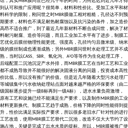
话，其实
膜问世已经几十年的时间，为何迟迟到近几年才得
MBR
到认可和推广应用呢？很简单，材料和性价比。受加工水平和材
料科学的限制，刚问世之时
膜做工相对粗糙，孔径达不到预
MBR
期要求，材料也不满足耐热耐腐蚀以及抗污染的条件，加之造价
高昂不适合推广，到了最近几年新材料不断合成问世，解决了材
料耐污耐腐、造价等问题，而且工业加工水平有了进步，制膜工
艺优化后膜丝物理性能更优、强度高，孔径均匀且微米级、纳米
级的膜丝制成也逐渐成熟；另外
膜问世时水处理工艺并不成
MBR
熟，当时以
、
、氧化沟、
²
等等作为生化处理工序，
CASS
SBR
A
O
后端配置二沉池沉淀产水外排，而
膜工艺在当时工艺和工业
MBR
都不成熟导致并不能很好的解决固液分离的问题，投资成本高性
价比低，所以没有推广的价值。但是近几年随着大型污水处理厂
等城镇集中污水收纳处理站点面对越来越严格的环保要求（由二
级国标逐步提升一级
标再到一级
标），进水水量负荷激增，
B
A
原有工艺和设施已经不能满足生产要求，以及制作
膜的工业
MBR
材料更新换代、制膜工艺趋于成熟，价格下降的同时性能得到提
升，性价比满足实际投产要求，所以很多老旧水厂针对性的进行
工艺改造，使用
膜工艺替代二沉池，改造不仅大大节约了设
MBR
施占地，关键是完成了出水水质的提标。所以，
膜被推广使
MBR