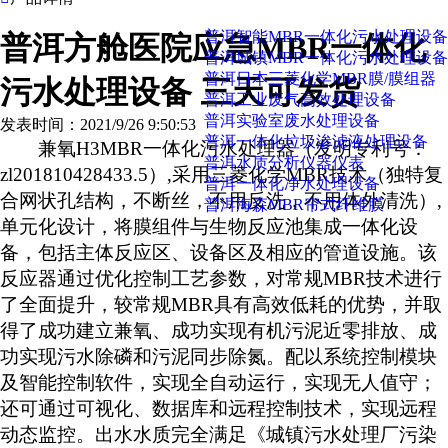
普洱智能MBR一体化污水处理设备
普洱方舱医院应急MBR一体化
普洱城镇MBR一体化污水处理设备
普洱日本三菱化学MBR膜/膜组器
污水处理设备 三天可发货
普洱工业废气高效处理设备
普洱实验室废水处理设备
发表时间：2021/9/26 9:50:53
普洱一体化垃圾渗滤液处理设备
兼氧
H
3MBR
一体化污水处理器（发明专利号：
普洱水质分析仪器仪表
z
l201810428433.5）
,
采用三菱化学
MBR
技术（独特复
普洱一体化净水处理设备
合网状孔结构，不断丝，不用反洗，不用体外清洗）
,
普洱海森MBR帘式纤维膜
单元化设计，将膜组件与生物反应池集成一体化设
备，包括主体反应区、设备区及相应的管道设施。该
反应器通过优化控制工艺参数，对常规M
BR
技术进行
了全面提升，较常规
M
BR
具有高效低耗的优势，并取
得了成功建立兼氧、成功实现有机污泥近零排放、成
功实现污水除磷和污泥同步除氮。配以系统控制模块
及智能控制软件，实现全自动运行，实现无人值守；
还可通过可视化、数据库和远程控制技术，实现远程
动态监控。出水水质完全满足《城镇污水处理厂污染